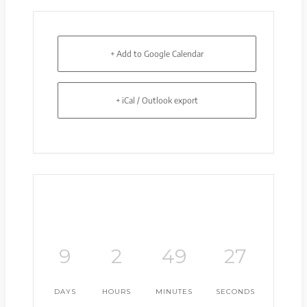
+ Add to Google Calendar
+ iCal / Outlook export
9
2
49
27
DAYS
HOURS
MINUTES
SECONDS