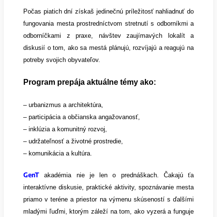
Počas piatich dní získaš jedinečnú príležitosť nahliadnuť do
fungovania mesta prostredníctvom stretnutí s odborníkmi a
odborníčkami z praxe, návštev zaujímavých lokalít a
diskusií o tom, ako sa mestá plánujú, rozvíjajú a reagujú na
potreby svojich obyvateľov.
Program prepája aktuálne témy ako:
– urbanizmus a architektúra,
– participácia a občianska angažovanosť,
–
inklúzia a komunitný rozvoj,
–
udržateľnosť a životné prostredie,
–
komunikácia a kultúra.
GenT
akadémia nie je len o prednáškach. Čakajú ťa
interaktívne diskusie, praktické aktivity, spoznávanie mesta
priamo v teréne a priestor na výmenu skúseností s ďalšími
mladými ľuďmi, ktorým záleží na tom, ako vyzerá a funguje