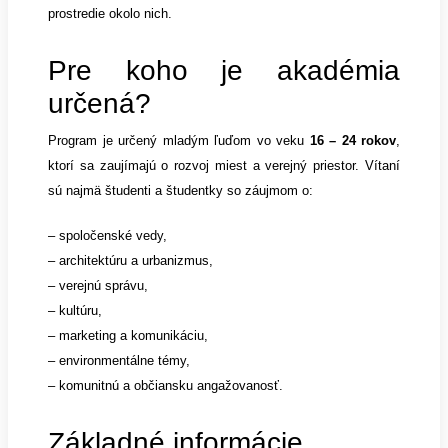
prostredie okolo nich.
Pre koho je akadémia
určená?
Program je určený mladým ľuďom vo veku
16 – 24 rokov
,
ktorí sa zaujímajú o rozvoj miest a verejný priestor. Vítaní
sú najmä študenti a študentky so záujmom o:
– spoločenské vedy,
– architektúru a urbanizmus,
–
verejnú správu,
–
kultúru,
–
marketing a komunikáciu,
–
environmentálne témy,
–
komunitnú a občiansku angažovanosť.
Základné informácie