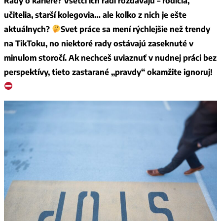
Rady o kariére? Všetci ich radi rozdávajú – rodičia,
učitelia, starší kolegovia… ale koľko z nich je ešte
aktuálnych?
Svet práce sa mení rýchlejšie než trendy
na TikToku, no niektoré rady ostávajú zaseknuté v
minulom storočí. Ak nechceš uviaznuť v nudnej práci bez
perspektívy, tieto zastarané „pravdy“ okamžite ignoruj!