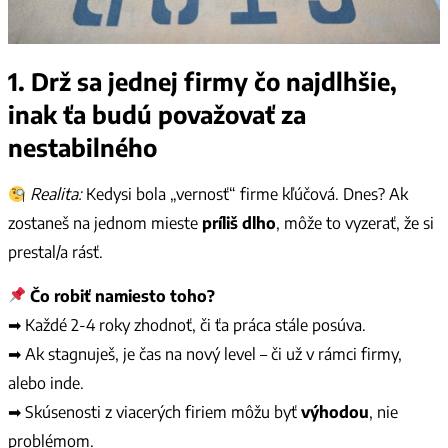
1.
Drž sa jednej firmy čo najdlhšie,
inak ťa budú považovať za
nestabilného
Realita:
Kedysi bola „vernosť“ firme kľúčová. Dnes? Ak
zostaneš na jednom mieste
príliš dlho
, môže to vyzerať, že si
prestal/a rásť.
Čo robiť namiesto toho?
➡ Každé 2-4 roky zhodnoť, či ťa práca stále posúva.
➡ Ak stagnuješ, je čas na nový level – či už v rámci firmy,
alebo inde.
➡ Skúsenosti z viacerých firiem môžu byť
výhodou
, nie
problémom.