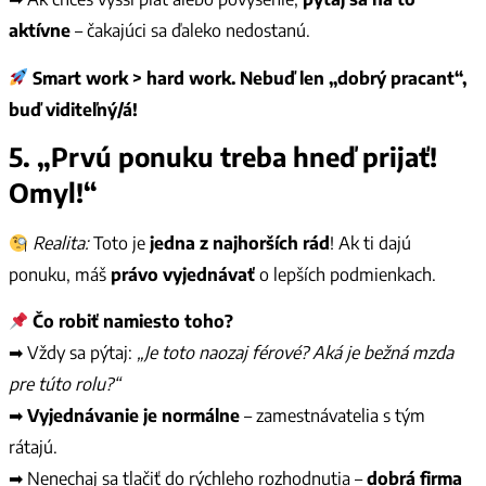
aktívne
– čakajúci sa ďaleko nedostanú.
Smart work > hard work. Nebuď len „dobrý pracant“,
buď viditeľný/á!
5.
„Prvú ponuku treba hneď prijať!
Omyl!“
Realita:
Toto je
jedna z najhorších rád
! Ak ti dajú
ponuku, máš
právo vyjednávať
o lepších podmienkach.
Čo robiť namiesto toho?
➡ Vždy sa pýtaj:
„Je toto naozaj férové? Aká je bežná mzda
pre túto rolu?“
➡
Vyjednávanie je normálne
– zamestnávatelia s tým
rátajú.
➡ Nenechaj sa tlačiť do rýchleho rozhodnutia –
dobrá firma