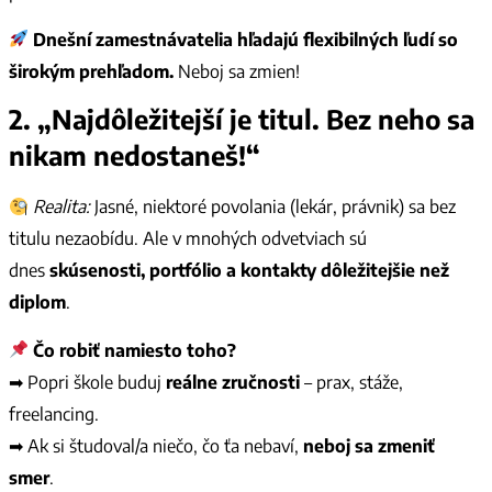
Dnešní zamestnávatelia hľadajú flexibilných ľudí so
širokým prehľadom.
Neboj sa zmien!
2.
„Najdôležitejší je titul. Bez neho sa
nikam nedostaneš!“
Realita:
Jasné, niektoré povolania (lekár, právnik) sa bez
titulu nezaobídu. Ale v mnohých odvetviach sú
dnes
skúsenosti, portfólio a kontakty dôležitejšie než
diplom
.
Čo robiť namiesto toho?
➡ Popri škole buduj
reálne zručnosti
– prax, stáže,
freelancing.
➡ Ak si študoval/a niečo, čo ťa nebaví,
neboj sa zmeniť
smer
.