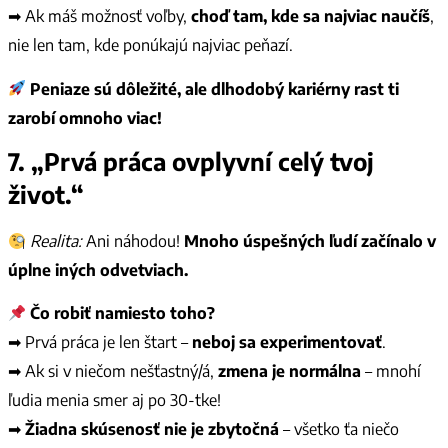
➡ Ak máš možnosť voľby,
choď tam, kde sa najviac naučíš
,
nie len tam, kde ponúkajú najviac peňazí.
Peniaze sú dôležité, ale dlhodobý kariérny rast ti
zarobí omnoho viac!
7. „Prvá práca ovplyvní celý tvoj
život.“
Realita:
Ani náhodou!
Mnoho úspešných ľudí začínalo v
úplne iných odvetviach.
Čo robiť namiesto toho?
➡ Prvá práca je len štart –
neboj sa experimentovať
.
➡ Ak si v niečom nešťastný/á,
zmena je normálna
– mnohí
ľudia menia smer aj po 30-tke!
➡
Žiadna skúsenosť nie je zbytočná
– všetko ťa niečo