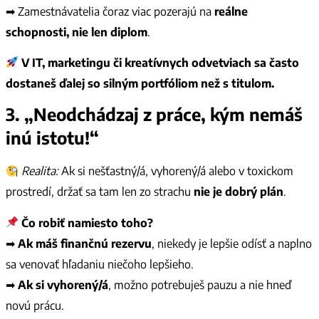
➡ Zamestnávatelia čoraz viac pozerajú na
reálne
schopnosti, nie len diplom
.
V IT, marketingu či kreatívnych odvetviach sa často
dostaneš ďalej so silným portfóliom než s titulom.
3. „Neodchádzaj z práce, kým nemáš
inú istotu!“
Realita:
Ak si nešťastný/á, vyhorený/á alebo v toxickom
prostredí, držať sa tam len zo strachu
nie je dobrý plán
.
Čo robiť namiesto toho?
➡
Ak máš finančnú rezervu
, niekedy je lepšie odísť a naplno
sa venovať hľadaniu niečoho lepšieho.
➡
Ak si vyhorený/á
, možno potrebuješ pauzu a nie hneď
novú prácu.