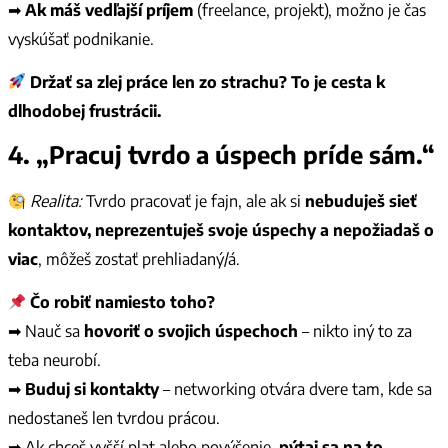
➡
Ak máš vedľajší príjem
(freelance, projekt), možno je čas
vyskúšať podnikanie.
Držať sa zlej práce len zo strachu? To je cesta k
dlhodobej frustrácii.
4. „Pracuj tvrdo a úspech príde sám.“
Realita:
Tvrdo pracovať je fajn, ale ak si
nebuduješ sieť
kontaktov, neprezentuješ svoje úspechy a nepožiadaš o
viac
, môžeš zostať prehliadaný/á.
Čo robiť namiesto toho?
➡ Nauč sa
hovoriť o svojich úspechoch
– nikto iný to za
teba neurobí.
➡
Buduj si kontakty
– networking otvára dvere tam, kde sa
nedostaneš len tvrdou prácou.
➡ Ak chceš vyšší plat alebo povýšenie,
pýtaj sa na to