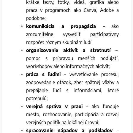
krátke texty, fotky, videá, grafika alebo
práca v programoch ako Canva, Adobe a
podobne;
komunikácia a propagácia
– ako
zrozumiteľne vysvetliť participatívny
rozpočet rôznym skupinám ľudí;
organizovanie aktivít a stretnutí
–
pomoc s prípravou menších podujatí,
workshopov alebo informačných aktivít;
práca s ľuďmi
– vysvetľovanie procesu,
zodpovedanie otázok, zber spätnej väzby a
prepájanie ľudí s informáciami, ktoré
potrebujú;
verejná správa v praxi
– ako funguje
mesto, rozhodovanie, participácia a rozvoj
verejných politík na lokálnej úrovni;
spracovanie nápadov a podkladov
–