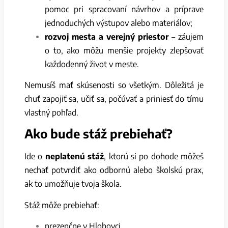
pomoc pri spracovaní návrhov a príprave
jednoduchých výstupov alebo materiálov;
rozvoj mesta a verejný priestor
– záujem
o to, ako môžu menšie projekty zlepšovať
každodenný život v meste.
Nemusíš mať skúsenosti so všetkým. Dôležitá je
chuť zapojiť sa, učiť sa, počúvať a priniesť do tímu
vlastný pohľad.
Ako bude stáž prebiehať?
Ide o
neplatenú stáž
, ktorú si po dohode môžeš
nechať potvrdiť ako odbornú alebo školskú prax,
ak to umožňuje tvoja škola.
Stáž môže prebiehať:
prezenčne v Hlohovci,