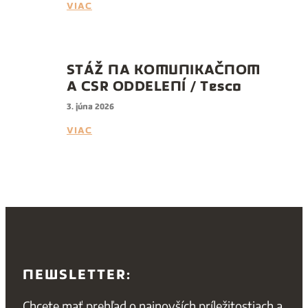
VIAC
STÁŽ NA KOMUNIKAČNOM
A CSR ODDELENÍ / Tesco
3. júna 2026
VIAC
NEWSLETTER:
Chcete mať prehľad o najnovších príležitostiach a